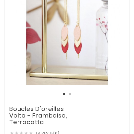
Boucles D'oreilles
Volta - Framboise,
Terracotta
LA REVUE(0)




