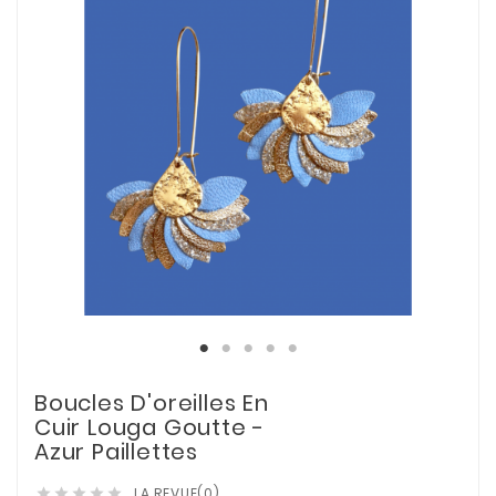
Boucles D'oreilles En
Cuir Louga Goutte -
Azur Paillettes
LA REVUE(0)




