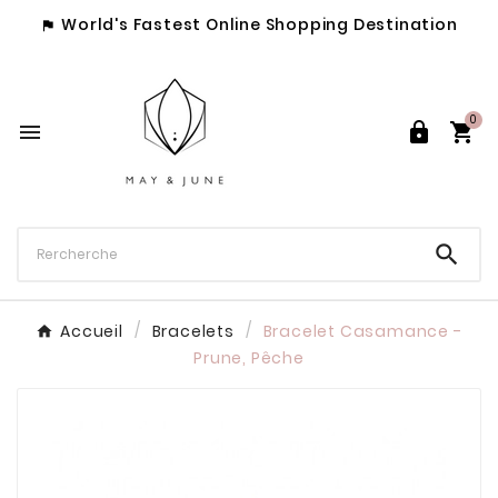
World's Fastest Online Shopping Destination

0




Accueil
Bracelets
Bracelet Casamance -
Prune, Pêche