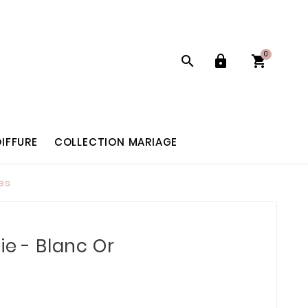
0



IFFURE
COLLECTION MARIAGE
tes
ie - Blanc Or