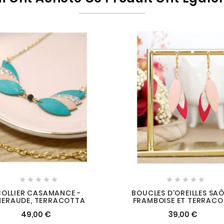










COLLIER CASAMANCE -
BOUCLES D'OREILLES SAÔ
MERAUDE, TERRACOTTA
FRAMBOISE ET TERRAC
49,00 €
39,00 €