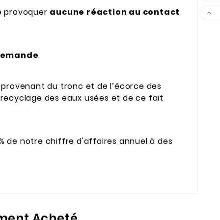
 ne provoquer
aucune réaction au contact

a demande
.
provenant du tronc et de l’écorce des
 recyclage des eaux usées et de ce fait
1% de notre chiffre d'affaires annuel à des
ment Acheté...