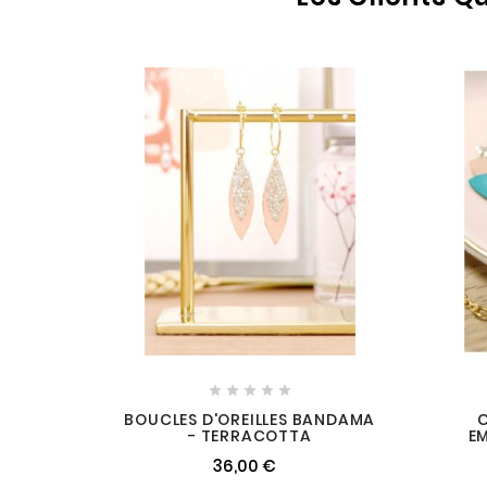





BOUCLES D'OREILLES BANDAMA
- TERRACOTTA
E
36,00 €