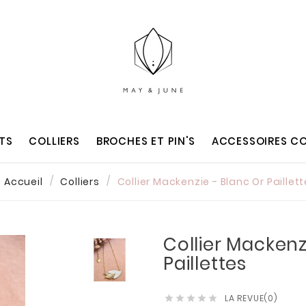
TS
COLLIERS
BROCHES ET PIN'S
ACCESSOIRES CO
Accueil
Colliers
Collier Mackenzie - Blanc Or Paillet
Collier Mackenz
Paillettes
LA REVUE(0)




