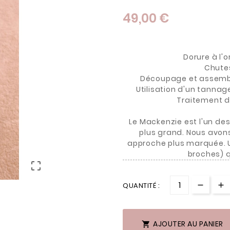
49,00 €
Dorure à l'o
Chutes
Découpage et assembl
Utilisation d'un tannag
Traitement d
Le Mackenzie est l'un de
plus grand. Nous avon
approche plus marquée. Un
broches) q

QUANTITÉ :
AJOUTER AU PANIER
