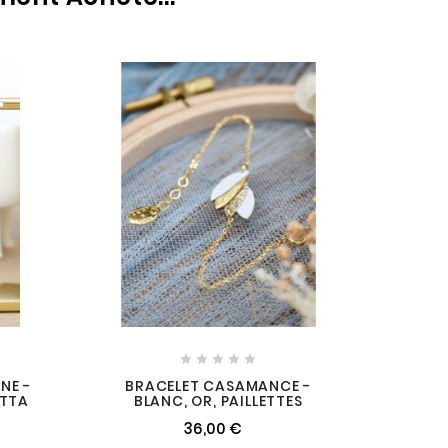
BOUCL
R





NE -
BRACELET CASAMANCE -
OTTA
BLANC, OR, PAILLETTES
36,00 €